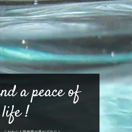
nd a peace of
life !
。こだわり人気作家の器がズラリ！